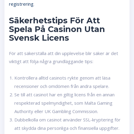
registrering
.
Säkerhetstips För Att
Spela På Casinon Utan
Svensk Licens
För att säkerställa att din upplevelse blir säker är det
viktigt att följa några grundläggande tips:
Kontrollera alltid casinots rykte genom att läsa
recensioner och omdömen från andra spelare.
Se till att casinot har en giltig licens från en annan
respekterad spelmyndighet, som Malta Gaming
Authority eller UK Gambling Commission.
Dubbelkolla om casinot använder SSL-kryptering för
att skydda dina personliga och finansiella uppgifter.