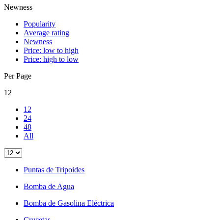
Newness
Popularity
Average rating
Newness
Price: low to high
Price: high to low
Per Page
12
12
24
48
All
Puntas de Tripoides
Bomba de Agua
Bomba de Gasolina Eléctrica
Crucetas