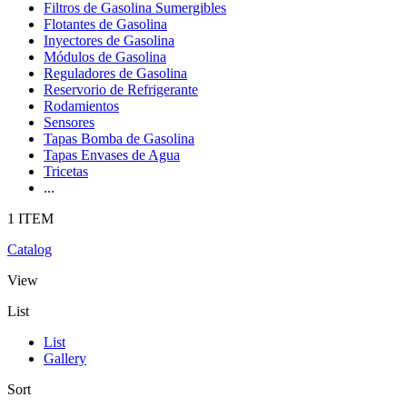
Filtros de Gasolina Sumergibles
Flotantes de Gasolina
Inyectores de Gasolina
Módulos de Gasolina
Reguladores de Gasolina
Reservorio de Refrigerante
Rodamientos
Sensores
Tapas Bomba de Gasolina
Tapas Envases de Agua
Tricetas
...
1 ITEM
Catalog
View
List
List
Gallery
Sort