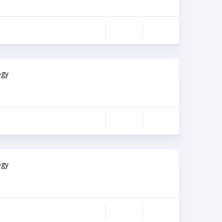
ogy
ogy