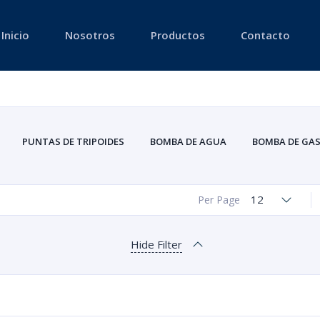
Inicio
Nosotros
Productos
Contacto
PUNTAS DE TRIPOIDES
BOMBA DE AGUA
BOMBA DE GAS
FILTRO DE GASOLINA DE LINEA
FILTROS DE GASOLINA SUMERGIBL
INYECTORES DE GASOLINA
MÓDULOS DE GASOLINA
12
Per Page
RESERVORIO DE REFRIGERANTE
RODAMIENTOS
SENSORES
TAPAS 
Hide Filter