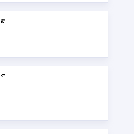
ogy
ogy