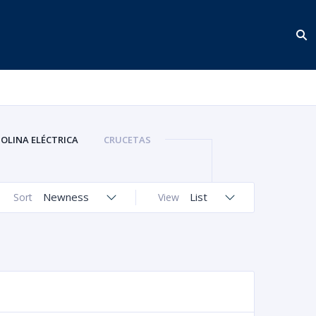
OLINA ELÉCTRICA
CRUCETAS
ES
FLOTANTES DE GASOLINA
REGULADORES DE GASOLINA
Newness
List
Sort
View
TAPAS BOMBA DE GASOLINA
ENVASES DE AGUA
TRICETAS