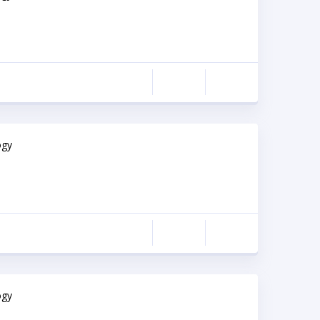
ogy
ogy