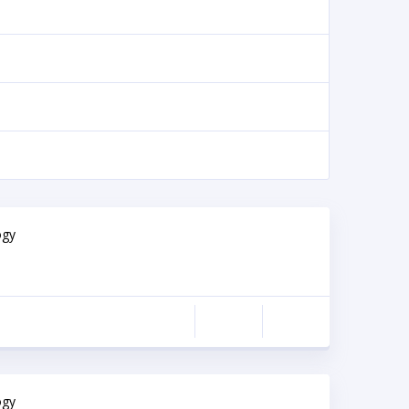
ogy
ogy