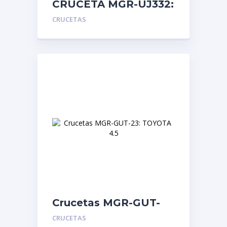
CRUCETA MGR-UJ332:
MACK 332
CRUCETAS
Crucetas MGR-GUT-
23: TOYOTA 4.5
CRUCETAS