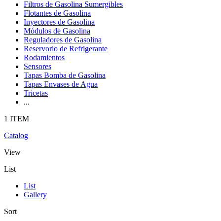
Filtros de Gasolina Sumergibles
Flotantes de Gasolina
Inyectores de Gasolina
Módulos de Gasolina
Reguladores de Gasolina
Reservorio de Refrigerante
Rodamientos
Sensores
Tapas Bomba de Gasolina
Tapas Envases de Agua
Tricetas
...
1 ITEM
Catalog
View
List
List
Gallery
Sort