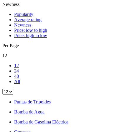
Newness
Popularity
Average rating
Newness
Price: low to high
Price: high to low
Per Page
12
12
24
48
All
Puntas de Tripoides
Bomba de Agua
Bomba de Gasolina Eléctrica
Crucetas