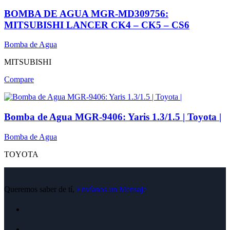
BOMBA DE AGUA MGR-MD309756:
MITSUBISHI LANCER CK4 – CK5 – CS6
Bomba de Agua
MITSUBISHI
Compare
Bomba de Agua MGR-9406: Yaris 1.3/1.5 | Toyota |
Bomba de Agua
TOYOTA
Queremos saber de tí,
Envíanos un Mensaje