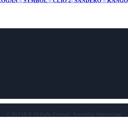
LOGAN – SYMBOL – CLIO 2- SANDERO – KANG
© 2019 MGR All Rights Reserved - Powered by SimeconApps