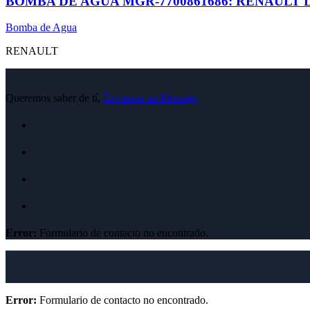
BOMBA DE AGUA MGR-7700861686: RENAULT 
Bomba de Agua
RENAULT
Queremos saber de tí,
Envíanos un Mensaje
Error:
Formulario de contacto no encontrado.
Error:
Formulario de contacto no encontrado.