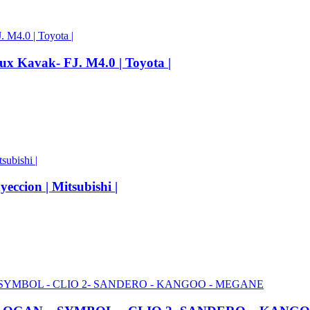
x Kavak- FJ. M4.0 | Toyota |
cion | Mitsubishi |