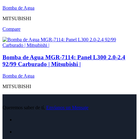
Bomba de Agua
MITSUBISHI
Compare
Bomba de Agua MGR-7114: Panel L300 2.0-2.4
92/99 Carburado | Mitsubishi |
Bomba de Agua
MITSUBISHI
Queremos saber de tí,
Envíanos un Mensaje