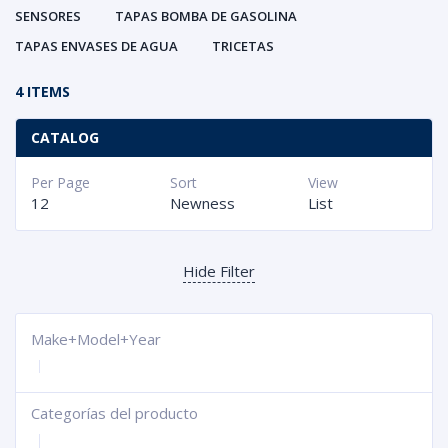
SENSORES
TAPAS BOMBA DE GASOLINA
TAPAS ENVASES DE AGUA
TRICETAS
4 ITEMS
CATALOG
Per Page
Sort
View
12
Newness
List
Hide Filter
Make+Model+Year
Categorías del producto
+