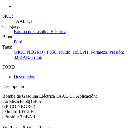
SKU:
1AAL-U1
Category:
Bomba de Gasolina Eléctrica
Brand:
Ford
Tags:
(PICO NEGRO)
,
F350
,
Fluido: 105LPH
,
Fortaleza
,
Presión:
3.0BAR
,
Triton
FORD
Descripción
Descripción
Bomba de Gasolina Eléctrica 1AAL-U1 Aplicación:
Fortaleza|F350|Triton
| (PICO NEGRO)
| Fluido: 105LPH
| Presión: 3.0BAR