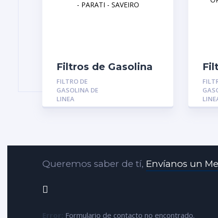
Filtros de Gasolina
Fil
MGR-5738:
MG
FILTRO DE
FILT
VOLKSWAGEN FOX
CH
GASOLINA DE
GASO
– GOL – PARATI –
LS
LINEA
LINE
SAVEIRO
SP
MA
Queremos saber de tí,
Envíanos un Me
Error:
Formulario de contacto no encontrado.