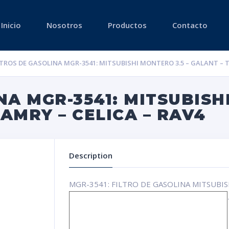
Inicio
Nosotros
Productos
Contacto
LTROS DE GASOLINA MGR-3541: MITSUBISHI MONTERO 3.5 – GALANT – 
NA MGR-3541: MITSUBISH
AMRY – CELICA – RAV4
Description
MGR-3541: FILTRO DE GASOLINA MITSUBI