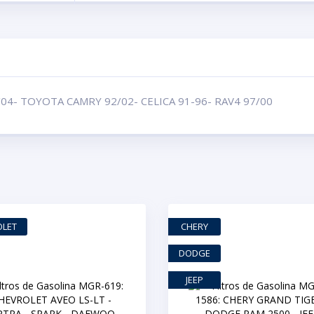
04- TOYOTA CAMRY 92/02- CELICA 91-96- RAV4 97/00
OLET
CHERY
DODGE
JEEP