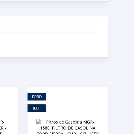
FORD
JEEP