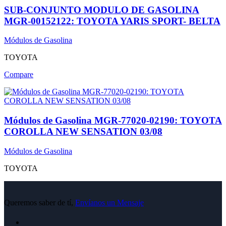
SUB-CONJUNTO MODULO DE GASOLINA
MGR-00152122: TOYOTA YARIS SPORT- BELTA
Módulos de Gasolina
TOYOTA
Compare
Módulos de Gasolina MGR-77020-02190: TOYOTA
COROLLA NEW SENSATION 03/08
Módulos de Gasolina
TOYOTA
Queremos saber de tí,
Envíanos un Mensaje