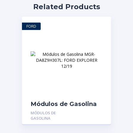
Related Products
FORD
Módulos de Gasolina
MGR-DA8Z9H307L:
MÓDULOS DE
FORD EXPLORER
GASOLINA
12/19