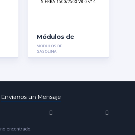
Módulos de
Gasolina MGR-
MÓDULOS DE
P76286M:
GASOLINA
CHEVROLET
SILVERADO –
TAHOE – FORD
SIERRA 1500/2500
V8 07/14
,
Envíanos un Mensaje
 no encontrado.