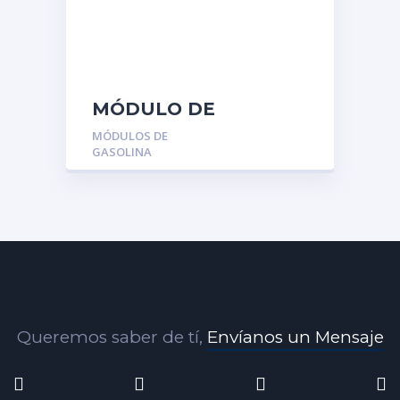
MÓDULO DE
GASOLINA MGR-
MÓDULOS DE
77704-0D110: TOYOTA
GASOLINA
YARIS DUBAI 14/16
Queremos saber de tí,
Envíanos un Mensaje