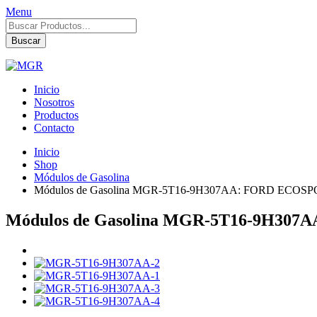
Menu
Búsqueda
de
Buscar
productos
Inicio
Nosotros
Productos
Contacto
Inicio
Shop
Módulos de Gasolina
Módulos de Gasolina MGR-5T16-9H307AA: FORD ECOSPOR
Módulos de Gasolina MGR-5T16-9H307A