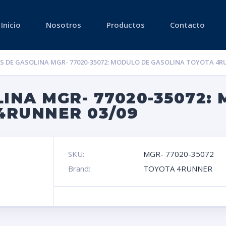
Inicio
Nosotros
Productos
Contacto
 DE GASOLINA MGR- 77020-35072: MODULO DE GASOLINA TOYOTA 4RU
INA MGR- 77020-35072:
4RUNNER 03/09
SKU:
MGR- 77020-35072
Brand:
TOYOTA 4RUNNER