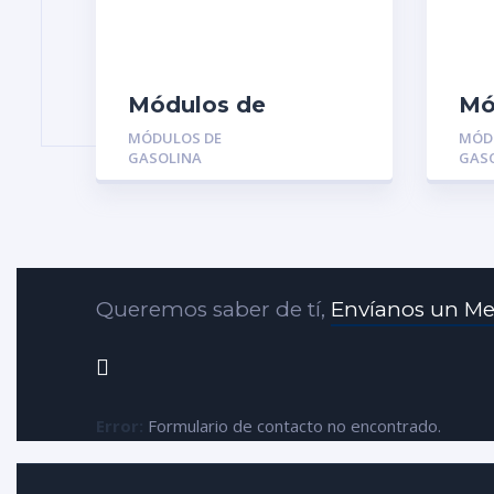
Módulos de
Mó
Gasolina MGR-
Ga
MÓDULOS DE
MÓD
101961-6650:
P7
GASOLINA
GAS
MITSUBISHI
CH
LANCER TOURING
SI
TA
SI
V8
Queremos saber de tí,
Envíanos un Me
Error:
Formulario de contacto no encontrado.