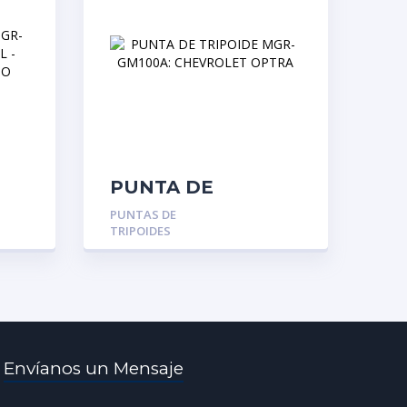
PUNTA DE
TRIPOIDE MGR-
PUNTAS DE
GM100A:
TRIPOIDES
OL
CHEVROLET
OX
OPTRA
,
Envíanos un Mensaje