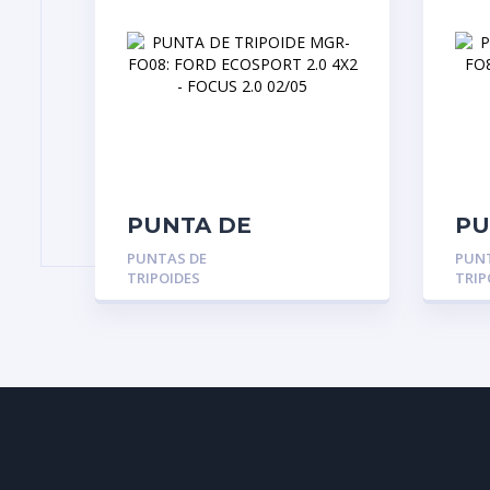
PUNTA DE
PU
TRIPOIDE MGR-
TR
PUNTAS DE
PUN
FO08: FORD
FO
TRIPOIDES
TRIP
ECOSPORT 2.0 4X2
FI
– FOCUS 2.0 02/05
04