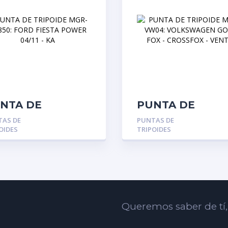
NTA DE
PUNTA DE
IPOIDE MGR-
TRIPOIDE MGR-
TAS DE
PUNTAS DE
850: FORD
VW04:
OIDES
TRIPOIDES
ESTA POWER
VOLKSWAGEN G
/11 – KA
– FOX – CROSSF
– VENTO
Queremos saber de tí