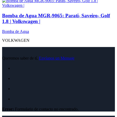
Bomba de Agua MGR-9065: Parati- Saveiro- Golf
1.8 | Volkswagen |
Bomba de Agua
VOLKWAGEN
Queremos saber de tí,
Envíanos un Mensaje
Error:
Formulario de contacto no encontrado.