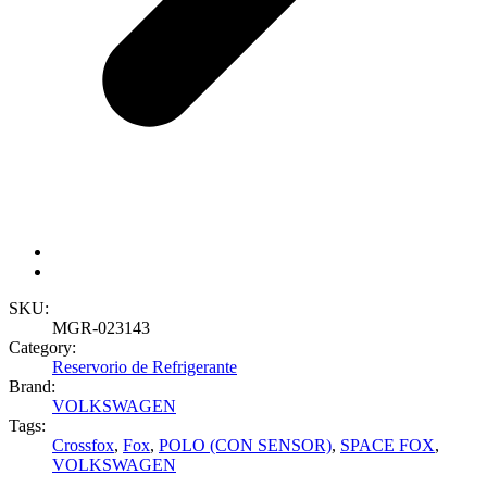
SKU:
MGR-023143
Category:
Reservorio de Refrigerante
Brand:
VOLKSWAGEN
Tags:
Crossfox
,
Fox
,
POLO (CON SENSOR)
,
SPACE FOX
,
VOLKSWAGEN