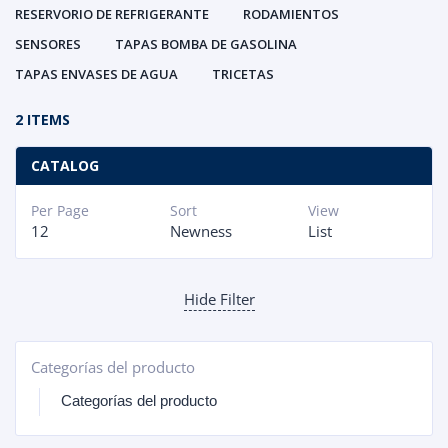
RESERVORIO DE REFRIGERANTE
RODAMIENTOS
SENSORES
TAPAS BOMBA DE GASOLINA
TAPAS ENVASES DE AGUA
TRICETAS
2 ITEMS
CATALOG
Per Page
Sort
View
12
Newness
List
Hide Filter
Categorías del producto
+