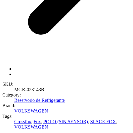
SKU:
MGR-023143B
Category:
Reservorio de Refrigerante
Brand:
VOLKSWAGEN
Tags:
Crossfox
,
Fox
,
POLO (SIN SENSOR)
,
SPACE FOX
,
VOLKSWAGEN