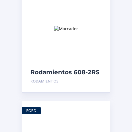
Rodamientos 608-2RS
| Alternador Fiesta
RODAMIENTOS
FORD