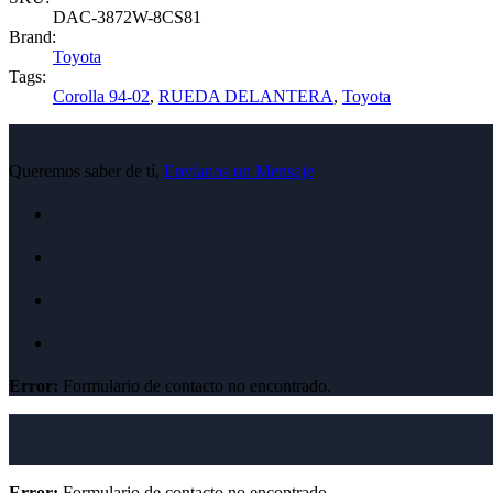
DAC-3872W-8CS81
Brand:
Toyota
Tags:
Corolla 94-02
,
RUEDA DELANTERA
,
Toyota
Queremos saber de tí,
Envíanos un Mensaje
Error:
Formulario de contacto no encontrado.
Error:
Formulario de contacto no encontrado.