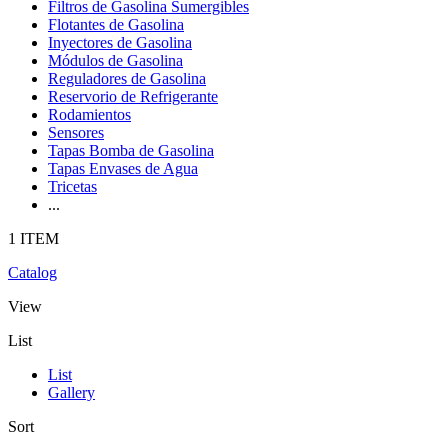
Filtros de Gasolina Sumergibles
Flotantes de Gasolina
Inyectores de Gasolina
Módulos de Gasolina
Reguladores de Gasolina
Reservorio de Refrigerante
Rodamientos
Sensores
Tapas Bomba de Gasolina
Tapas Envases de Agua
Tricetas
...
1 ITEM
Catalog
View
List
List
Gallery
Sort