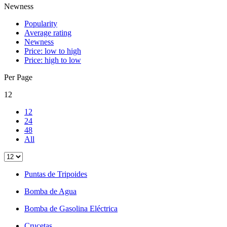
Newness
Popularity
Average rating
Newness
Price: low to high
Price: high to low
Per Page
12
12
24
48
All
Puntas de Tripoides
Bomba de Agua
Bomba de Gasolina Eléctrica
Crucetas