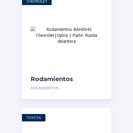
CHEVROLET
Rodamientos
BAH0043
RODAMIENTOS
Chevrolet|Optra |
Parte: Rueda
delantera
TOYOTA