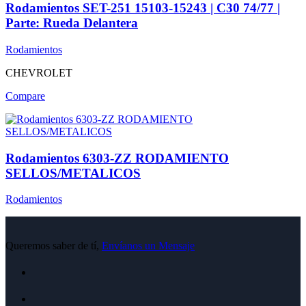
Rodamientos SET-251 15103-15243 | C30 74/77 |
Parte: Rueda Delantera
Rodamientos
CHEVROLET
Compare
Rodamientos 6303-ZZ RODAMIENTO
SELLOS/METALICOS
Rodamientos
Queremos saber de tí,
Envíanos un Mensaje