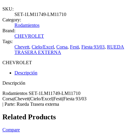
SKU:
SET-1LM11749-LM11710
Category:
Rodamientos
Brand:
CHEVROLET
Tags:
Chevett
,
Cielo/Excel
,
Corsa
,
Festi
,
Fiesta 93/03
,
RUEDA
TRASERA EXTERNA
CHEVROLET
Descripción
Descripción
Rodamientos SET-1LM11749-LM11710
Corsa|Chevett|Cielo/Excel|Festi|Fiesta 93/03
| Parte: Rueda Trasera externa
Related Products
Compare