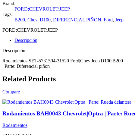
Brand:
FORD;CHEVROLET;JEEP
Tags:
B200
,
Chev
,
D100
,
DIFERENCIAL PIÑON
,
Ford
,
Jeep
FORD;CHEVROLET;JEEP
Descripción
Descripción
Rodamientos SET-5731594-31520 Ford|Chev|Jeep|D100|B200
| Parte: Diferencial piñon
Related Products
Compare
Rodamientos BAH0043 Chevrolet|Optra | Parte: Rue
Rodamientos