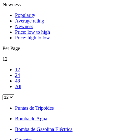
Newness
Popularity
Average rating
Newness
Price: low to high
Price: high to low
Per Page
12
12
24
48
All
Puntas de Tripoides
Bomba de Agua
Bomba de Gasolina Eléctrica
Crucetas