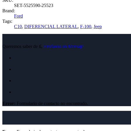
SKU:
SET-5525590-25523
Brand:
Ford
Tags:
C10
,
DIFERENCIAL LATERAL
,
F-100
,
Jeep
Queremos saber de tí,
Envíanos un Mensaje
Error:
Formulario de contacto no encontrado.