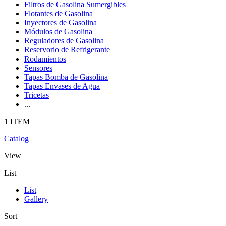
Filtros de Gasolina Sumergibles
Flotantes de Gasolina
Inyectores de Gasolina
Módulos de Gasolina
Reguladores de Gasolina
Reservorio de Refrigerante
Rodamientos
Sensores
Tapas Bomba de Gasolina
Tapas Envases de Agua
Tricetas
...
1 ITEM
Catalog
View
List
List
Gallery
Sort