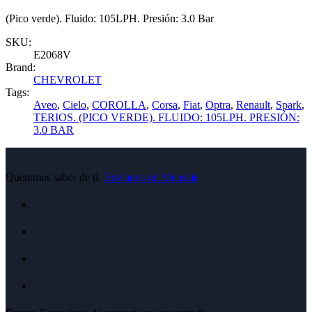
(Pico verde). Fluido: 105LPH. Presión: 3.0 Bar
SKU:
E2068V
Brand:
CHEVROLET
Tags:
Aveo
,
Cielo
,
COROLLA
,
Corsa
,
Fiat
,
Optra
,
Renault
,
Spark
,
TERIOS. (PICO VERDE). FLUIDO: 105LPH. PRESIÓN:
3.0 BAR
Queremos saber de tí,
Envíanos un Mensaje