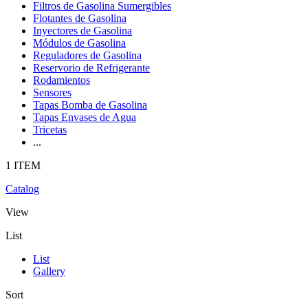
Filtros de Gasolina Sumergibles
Flotantes de Gasolina
Inyectores de Gasolina
Módulos de Gasolina
Reguladores de Gasolina
Reservorio de Refrigerante
Rodamientos
Sensores
Tapas Bomba de Gasolina
Tapas Envases de Agua
Tricetas
...
1 ITEM
Catalog
View
List
List
Gallery
Sort