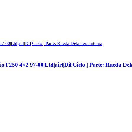
F250 4×2 97-00|Ltd|airl|Dif|Cielo | Parte: Rueda Del