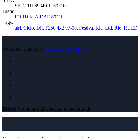
SKU:
SET-11JL69349-JL69310
Brand:
FORD;KIA;DAEWOO
Tags:
airl
,
Cielo
,
Dif
,
F250 4x2 97-00
,
Festiva
,
Kia
,
Ltd
,
Rio
,
RUED
Queremos saber de tí,
Envíanos un Mensaje
Error:
Formulario de contacto no encontrado.