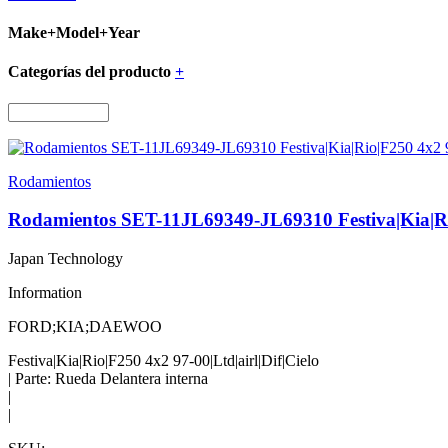
Make+Model+Year
Categorías del producto
+
Rodamientos
Rodamientos SET-11JL69349-JL69310 Festiva|Kia|Rio|
Japan Technology
Information
FORD;KIA;DAEWOO
Festiva|Kia|Rio|F250 4x2 97-00|Ltd|airl|Dif|Cielo
| Parte: Rueda Delantera interna
|
|