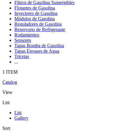
Filtros de Gasolina Sumergibles
Flotantes de Gasolina
Inyectores de Gasolina
Módulos de Gasolina
Reguladores de Gasolina
Reservorio de Refrigerante
Rodamientos
Sensores
Tapas Bomba de Gasolina
Tapas Envases de Agua
Tricetas
...
1 ITEM
Catalog
View
List
List
Gallery
Sort