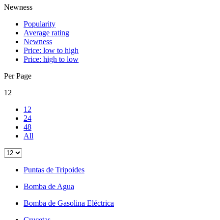
Newness
Popularity
Average rating
Newness
Price: low to high
Price: high to low
Per Page
12
12
24
48
All
Puntas de Tripoides
Bomba de Agua
Bomba de Gasolina Eléctrica
Crucetas