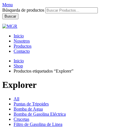
Menu
Búsqueda de productos
Buscar
Inicio
Nosotros
Productos
Contacto
Inicio
Shop
Productos etiquetados “Explorer”
Explorer
All
Puntas de Tripoides
Bomba de Agua
Bomba de Gasolina Eléctrica
Crucetas
Filtro de Gasolina de Linea