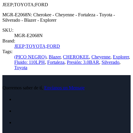
JEEP;TOYOTA;FORD
MGR-E2068N: Cherokee - Cheyenne - Fortaleza - Toyota -
Silverado - Blazer - Explorer
SKU:
MGR-E2068N
Brand:
JEEP;TOYOTA;FORD
Tags:
(PICO NEGRO)
,
Blazer
,
CHEROKEE
,
Cheyenne
,
Explorer
,
Fluido: 110LPH
,
Fortaleza
,
Presión: 3.0BAR
,
Silverado
,
Toyota
Queremos saber de tí,
Envíanos un Mensaje