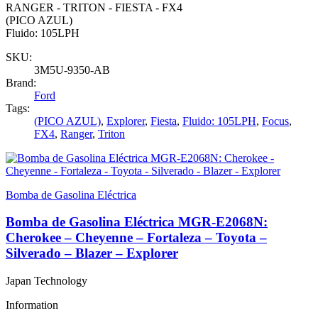
RANGER - TRITON - FIESTA - FX4
(PICO AZUL)
Fluido: 105LPH
SKU:
3M5U-9350-AB
Brand:
Ford
Tags:
(PICO AZUL)
,
Explorer
,
Fiesta
,
Fluido: 105LPH
,
Focus
,
FX4
,
Ranger
,
Triton
Bomba de Gasolina Eléctrica
Bomba de Gasolina Eléctrica MGR-E2068N:
Cherokee – Cheyenne – Fortaleza – Toyota –
Silverado – Blazer – Explorer
Japan Technology
Information