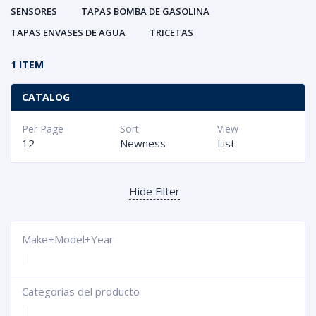
SENSORES
TAPAS BOMBA DE GASOLINA
TAPAS ENVASES DE AGUA
TRICETAS
1 ITEM
CATALOG
Per Page
Sort
View
12
Newness
List
Hide Filter
Make+Model+Year
Categorías del producto
+