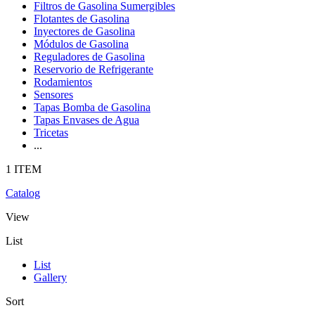
Filtros de Gasolina Sumergibles
Flotantes de Gasolina
Inyectores de Gasolina
Módulos de Gasolina
Reguladores de Gasolina
Reservorio de Refrigerante
Rodamientos
Sensores
Tapas Bomba de Gasolina
Tapas Envases de Agua
Tricetas
...
1 ITEM
Catalog
View
List
List
Gallery
Sort