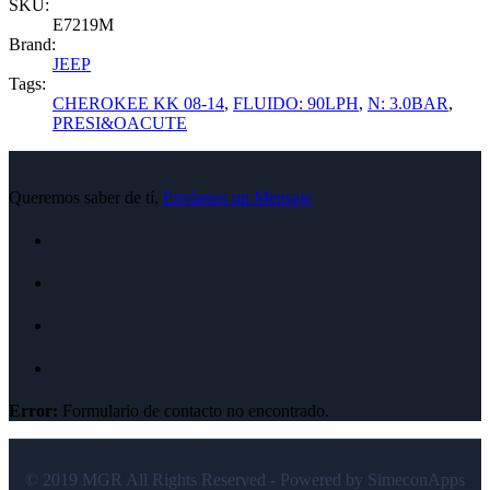
SKU:
E7219M
Brand:
JEEP
Tags:
CHEROKEE KK 08-14
,
FLUIDO: 90LPH
,
N: 3.0BAR
,
PRESI&OACUTE
Queremos saber de tí,
Envíanos un Mensaje
Error:
Formulario de contacto no encontrado.
© 2019 MGR All Rights Reserved - Powered by SimeconApps