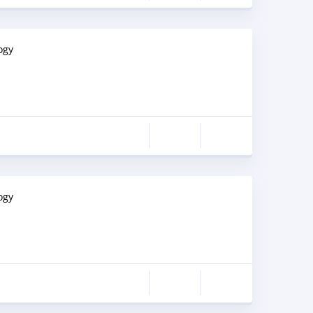
ogy
ogy