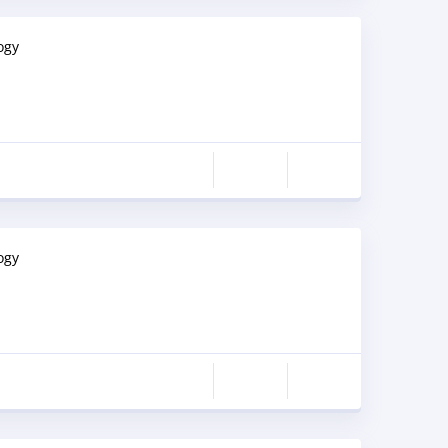
ogy
ogy