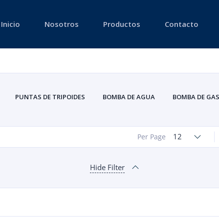
Inicio
Nosotros
Productos
Contacto
PUNTAS DE TRIPOIDES
BOMBA DE AGUA
BOMBA DE GAS
FILTRO DE GASOLINA DE LINEA
FILTROS DE GASOLINA SUMERGIBL
INYECTORES DE GASOLINA
MÓDULOS DE GASOLINA
12
Per Page
RESERVORIO DE REFRIGERANTE
RODAMIENTOS
SENSORES
TAPAS 
Hide Filter