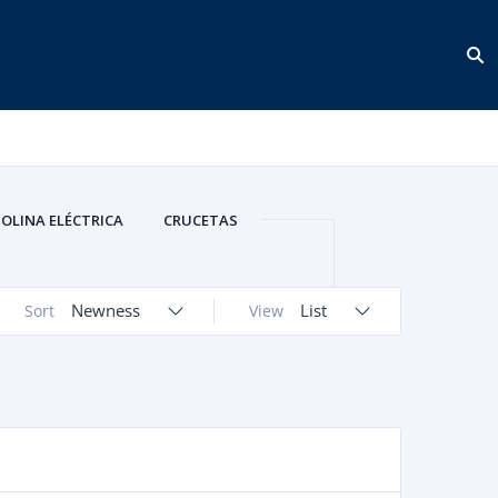
OLINA ELÉCTRICA
CRUCETAS
ES
FLOTANTES DE GASOLINA
REGULADORES DE GASOLINA
Newness
List
Sort
View
TAPAS BOMBA DE GASOLINA
ENVASES DE AGUA
TRICETAS