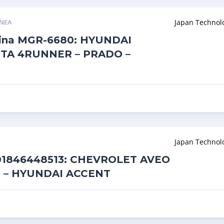
INEA
Japan Technol
olina MGR-6680: HYUNDAI
OTA 4RUNNER – PRADO –
Japan Technol
01846448513: CHEVROLET AVEO
.6 – HYUNDAI ACCENT