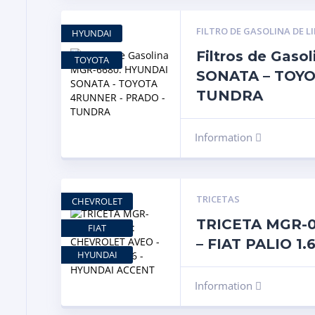
FILTRO DE GASOLINA DE L
HYUNDAI
Filtros de Gas
TOYOTA
SONATA – TOY
TUNDRA
Information
TRICETAS
CHEVROLET
TRICETA MGR-
FIAT
– FIAT PALIO 1
HYUNDAI
Information