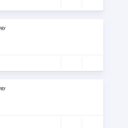
ogy
ogy