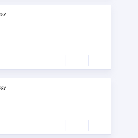
ogy
ogy