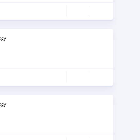
ogy
ogy