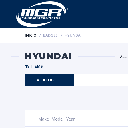
INICIO
BADGES
HYUNDAI
HYUNDAI
ALL
18 ITEMS
CATALOG
Make+Model+Year