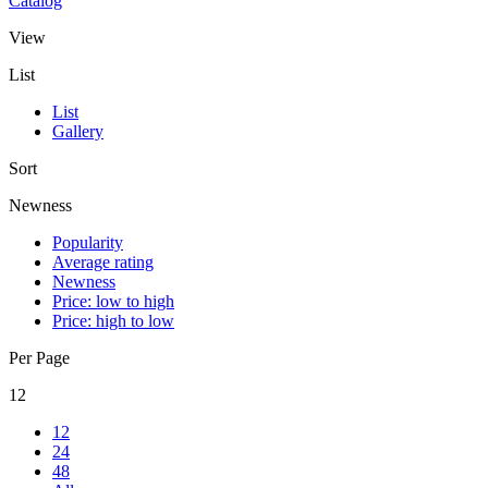
Catalog
View
List
List
Gallery
Sort
Newness
Popularity
Average rating
Newness
Price: low to high
Price: high to low
Per Page
12
12
24
48