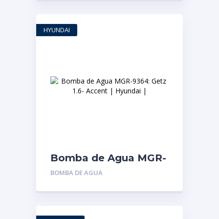
carburado | Hyundai |
HYUNDAI
Bomba de Agua MGR-
9364: Getz 1.6- Accent
BOMBA DE AGUA
| Hyundai |