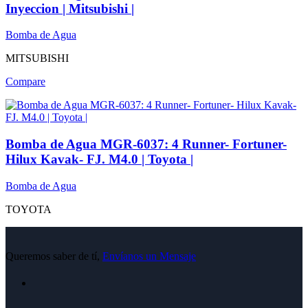
Inyeccion | Mitsubishi |
Bomba de Agua
MITSUBISHI
Compare
Bomba de Agua MGR-6037: 4 Runner- Fortuner-
Hilux Kavak- FJ. M4.0 | Toyota |
Bomba de Agua
TOYOTA
Queremos saber de tí,
Envíanos un Mensaje