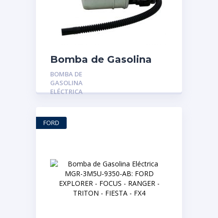
Bomba de Gasolina
Eléctrica REG-100611-
BOMBA DE
2R-P76234 FILTRO
GASOLINA
REGULADOR
ELÉCTRICA
SILVERADO
FORD