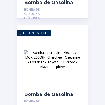
Bomba de Gasolina
Electrica MGR-E2069:
BOMBA DE
FORD FIESTA (CON
GASOLINA
RETORNO)
ELÉCTRICA
JEEP;TOYOTA;FORD
Bomba de Gasolina
Eléctrica MGR-
BOMBA DE
E2068N: Cherokee –