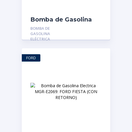
Bomba de Gasolina
Eléctrica MGR-3M5U-
BOMBA DE
9350-AB: FORD
GASOLINA
EXPLORER – FOCUS –
ELÉCTRICA
RANGER – TRITON –
FIESTA – FX4
FORD