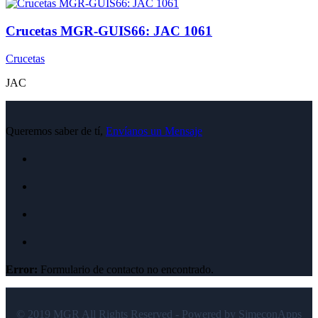
Crucetas MGR-GUIS66: JAC 1061
Crucetas
JAC
Queremos saber de tí,
Envíanos un Mensaje
Error:
Formulario de contacto no encontrado.
© 2019 MGR All Rights Reserved - Powered by SimeconApps