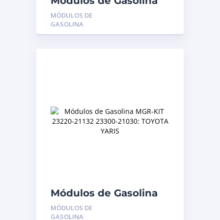
Módulos de Gasolina
MGR-77020-0K080:
MÓDULOS DE
TOYOTA FORTUNER –
GASOLINA
HILUX KAVAK 2.7/4.0
Módulos de Gasolina
MGR-KIT 23220-21132
MÓDULOS DE
23300-21030: TOYOTA
GASOLINA