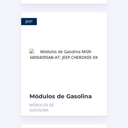
YARIS
JEEP
Módulos de Gasolina
MGR-68004095AB-AT:
MÓDULOS DE
JEEP CHEROKEE KK
GASOLINA