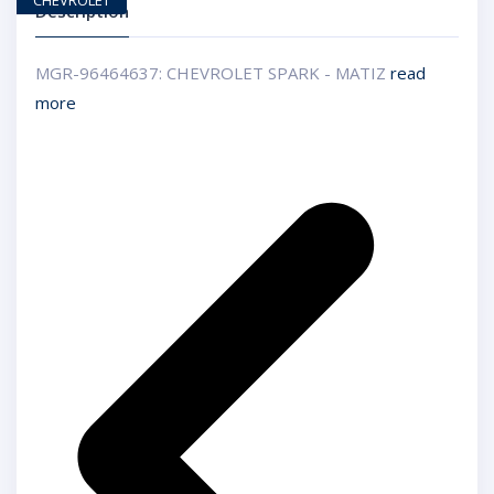
CHEVROLET
Description
MGR-96464637: CHEVROLET SPARK - MATIZ
read
more