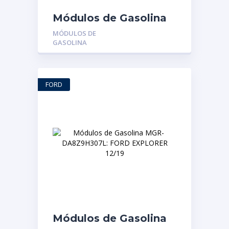
Módulos de Gasolina
MGR-68004095AB-AT:
MÓDULOS DE
JEEP CHEROKEE KK
GASOLINA
FORD
Módulos de Gasolina