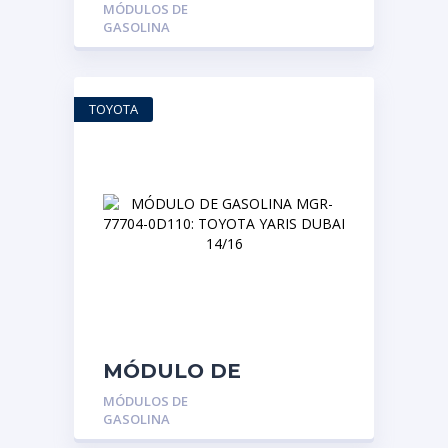
MGR-DA8Z9H307L:
MÓDULOS DE
FORD EXPLORER
GASOLINA
12/19
TOYOTA
MÓDULO DE
GASOLINA MGR-
MÓDULOS DE
77704-0D110: TOYOTA
GASOLINA
YARIS DUBAI 14/16