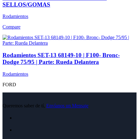
SELLOS/GOMAS
Rodamientos
Compare
Rodamientos SET-13 68149-10 | F100- Bronc-
Dodge 75/95 | Parte: Rueda Delantera
Rodamientos
FORD
Queremos saber de tí,
Envíanos un Mensaje