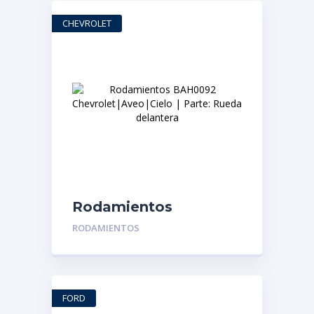
CHEVROLET
Rodamientos
BAH0092
RODAMIENTOS
Chevrolet|Aveo|Cielo |
Parte: Rueda
delantera
FORD