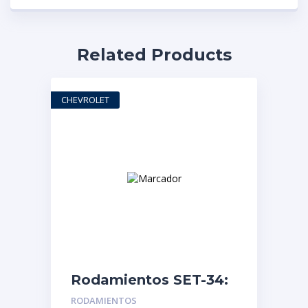
Related Products
CHEVROLET
Rodamientos SET-34:
Blazer – Malibu-
RODAMIENTOS