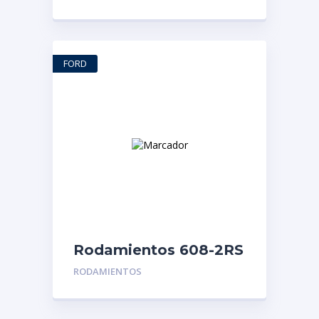
Durango
FORD
Rodamientos 608-2RS
| Alternador Fiesta
RODAMIENTOS