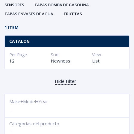
SENSORES
TAPAS BOMBA DE GASOLINA
TAPAS ENVASES DE AGUA
TRICETAS
1 ITEM
CATALOG
Per Page
Sort
View
12
Newness
List
Hide Filter
Make+Model+Year
Categorías del producto
+