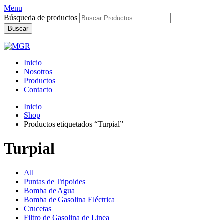
Menu
Búsqueda de productos
Buscar
Inicio
Nosotros
Productos
Contacto
Inicio
Shop
Productos etiquetados “Turpial”
Turpial
All
Puntas de Tripoides
Bomba de Agua
Bomba de Gasolina Eléctrica
Crucetas
Filtro de Gasolina de Linea