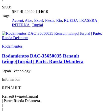
SKU:
SET-4L44649-L44610
Tags:
Accent
,
Atos
,
Excel
,
Fiesta
,
Rio
,
RUEDA TRASERA
INTERNA
,
Turpial
Rodamientos
Rodamientos DAC-35650035 Renault
twingo|Turpial | Parte: Rueda Delantera
Japan Technology
Information
RENAULT
Renault twingo|Turpial
| Parte: Rueda Delantera
|
|