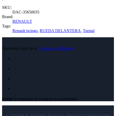
SKU:
DAC-35650035
Brand:
RENAULT
Tags:
Renault twingo
,
RUEDA DELANTERA
,
Turpial
Queremos saber de tí,
Envíanos un Mensaje
Error:
Formulario de contacto no encontrado.
© 2019 MGR All Rights Reserved - Powered by SimeconApps