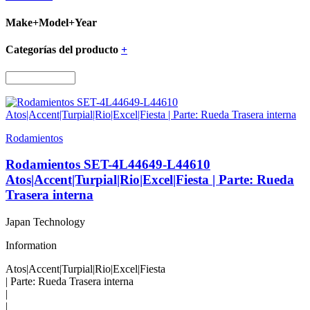
Make+Model+Year
Categorías del producto
+
Rodamientos
Rodamientos SET-4L44649-L44610
Atos|Accent|Turpial|Rio|Excel|Fiesta | Parte: Rueda
Trasera interna
Japan Technology
Information
Atos|Accent|Turpial|Rio|Excel|Fiesta
| Parte: Rueda Trasera interna
|
|