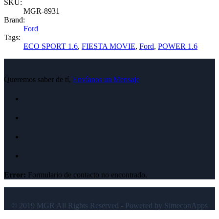
SKU:
MGR-8931
Brand:
Ford
Tags:
ECO SPORT 1.6
,
FIESTA MOVIE
,
Ford
,
POWER 1.6
Queremos saber de tí,
Envíanos un Mensaje
Error:
Formulario de contacto no encontrado.
© 2019 MGR All Rights Reserved - Powered by SimeconApps