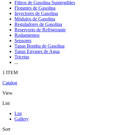
Filtros de Gasolina Sumergibles
Flotantes de Gasolina
Inyectores de Gasolina
Módulos de Gasolina
Reguladores de Gasolina
Reservorio de Refrigerante
Rodamientos
Sensores
Tapas Bomba de Gasolina
Tapas Envases de Agua
Tricetas
...
1 ITEM
Catalog
View
List
List
Gallery
Sort