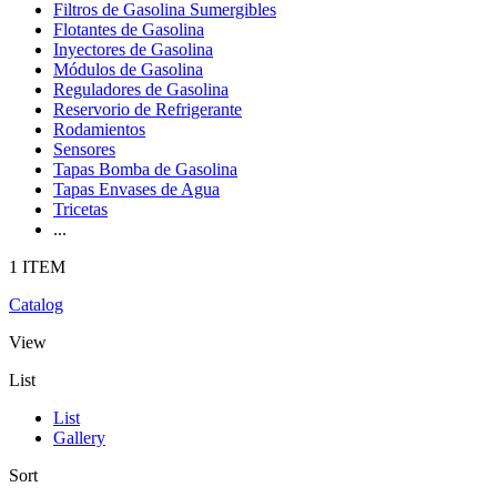
Filtros de Gasolina Sumergibles
Flotantes de Gasolina
Inyectores de Gasolina
Módulos de Gasolina
Reguladores de Gasolina
Reservorio de Refrigerante
Rodamientos
Sensores
Tapas Bomba de Gasolina
Tapas Envases de Agua
Tricetas
...
1 ITEM
Catalog
View
List
List
Gallery
Sort