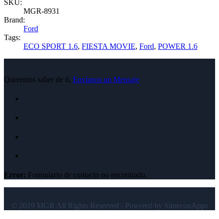
SKU:
MGR-8931
Brand:
Ford
Tags:
ECO SPORT 1.6
,
FIESTA MOVIE
,
Ford
,
POWER 1.6
Queremos saber de tí,
Envíanos un Mensaje
Error:
Formulario de contacto no encontrado.
© 2019 MGR All Rights Reserved - Powered by SimeconApps