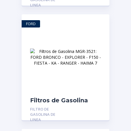
DODGE FORZA
LINEA
FORD
Filtros de Gasolina
MGR-3521: FORD
FILTRO DE
BRONCO – EXPLORER
GASOLINA DE
– F150 – FIESTA – KA –
LINEA
RANGER – HAIMA 7